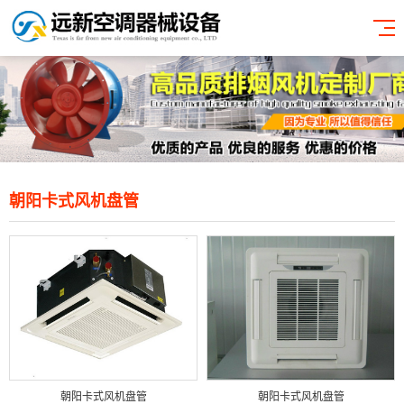
朝阳卡式风机盘管
朝阳卡式风机盘管
朝阳卡式风机盘管