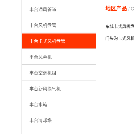
地区产品
/ 
丰台通风管道
丰台风机盘管
东城卡式风机
门头沟卡式风
丰台卡式风机盘管
丰台风幕机
丰台空调机组
丰台新风换气机
丰台水箱
丰台冷却塔