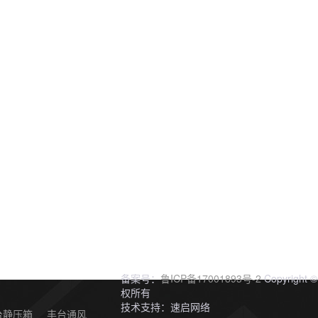
备案号：
鲁ICP备17001893号-2
Copyrig
权所有
技术支持：速启网络
台静压箱
丰台通风