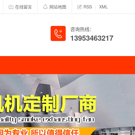
在线留言
网站地图
RSS
|
XML
咨询热线：
13953463217