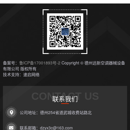
备案号：
鲁ICP备17001893号-2
Copyright © 德州远新空调器械设备
有限公司 版权所有
技术支持：速启网络
CONTACT US
联系我们
公司地址：德州254省道武城收费站路北
联系邮箱：dzyx3c@163.com