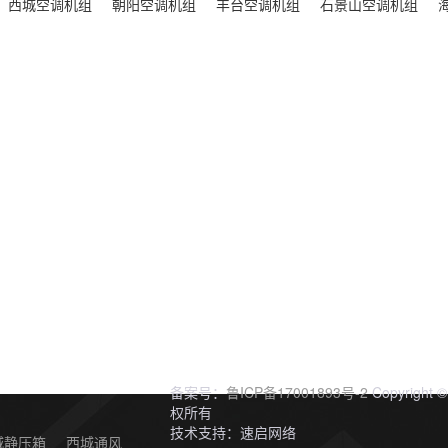
西城空调机组
朝阳空调机组
丰台空调机组
石景山空调机组
备案号：
鲁ICP备17001893号-2
Copyrig
权所有
技术支持：速启网络
城静压箱
西城通风