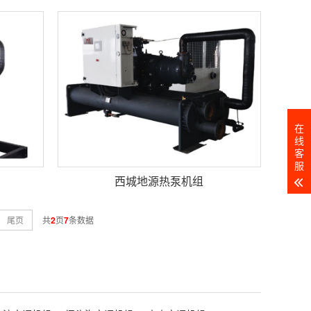
在
线
客
服
西城地源热泵机组
尾页
共
2
页
7
条数据