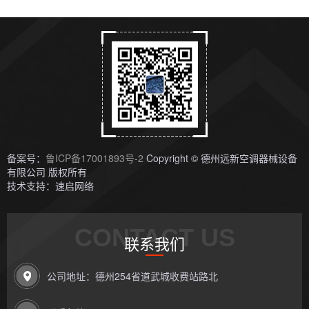
备案号：
鲁ICP备17001893号-2
Copyright © 德州远新空调器械设备
有限公司 版权所有
技术支持：速启网络
CONTACT US
联系我们
公司地址：德州254省道武城收费站路北