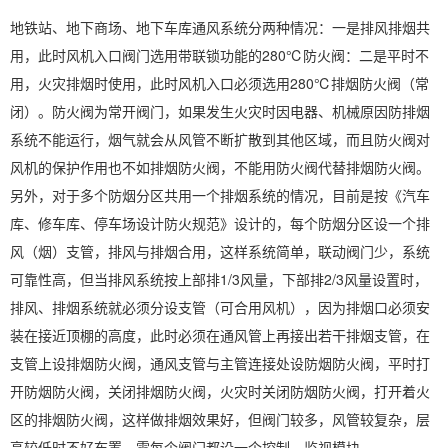
地铁站、地下商场、地下车库通风系统分两种情况：一是排风排烟共
用，此时风机入口阀门选用带联锁功能的280℃防火阀：二是平时不
用，火灾排烟时使用，此时风机入口必须选用280℃排烟防火阀（常
闭）。防火阀为常开阀门，如果发生火灾时因电器、机械原因防排烟
系统不能运行，烟气就会从风管不断扩散到其他区域，而且防火阀对
风机的保护作用也不如排烟防火阀，不能用防火阀代替排烟防火阀。
另外，对于多个防烟分区共用一个排烟系统的情况，目前是按《汽车
库、修车库、停车场设计防火规范》设计的，每个防烟分区设一个排
风（烟）支管，排风与排烟合用，这样系统简单，联动阀门少，系统
可靠性高，但当排风系统按上部排1/3风量，下部排2/3风量设置时，
排风、排烟系统就必须分设支管（可合用风机），因为排烟口必须安
装在接近顶棚的高度，此时必须在通风管上再接出若干排烟支管，在
支管上设排烟防火阀，通风支管与主管连接处设防烟防火阀，平时打
开防烟防火阀，关闭排烟防火阀，火灾时关闭防烟防火阀，打开着火
区的排烟防火阀，这样做排烟效果好，但阀门较多，风管较复杂，层
高较低时不好布置，需每个阀门都设一个控制、监视模块。